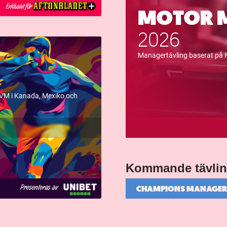
MOTOR 
2026
Managertävling baserat på 
-VM i Kanada, Mexiko och
Kommande tävlin
CHAMPIONS MANAGE