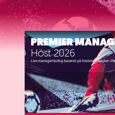
PREMIER MANAG
Höst 2026
Live managertävling baserat på höstens matcher i P