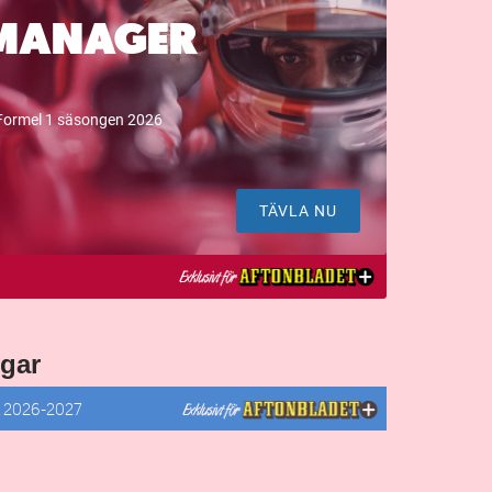
MANAGER
Formel 1 säsongen 2026
TÄVLA NU
gar
R
2026-2027