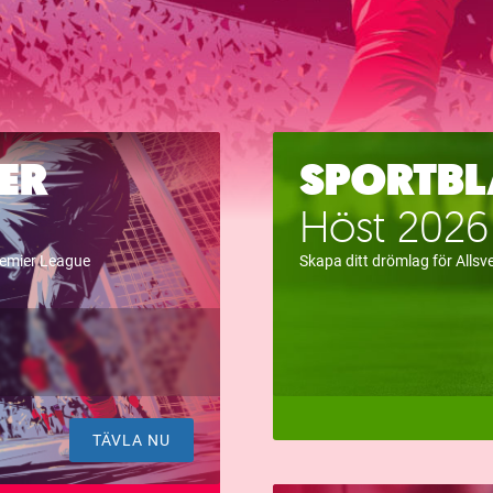
ER
SPORTBL
Höst 2026
remier League
Skapa ditt drömlag för Alls
TÄVLA NU