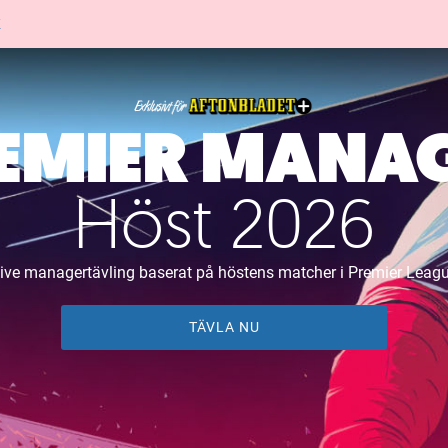
K
EMIER MANA
Höst 2026
ive managertävling baserat på höstens matcher i Premier Leag
TÄVLA NU