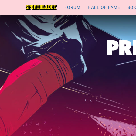
FORUM
HALL OF FAME
SÖ
PR
L