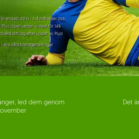
 för endast 49 kr i två månader och
i Plus löper sedan vidare för 149
ivera ditt lag efter köpet av Plus!
 i alla våra Managertävlingar
alanger, led dem genom
Det ä
november