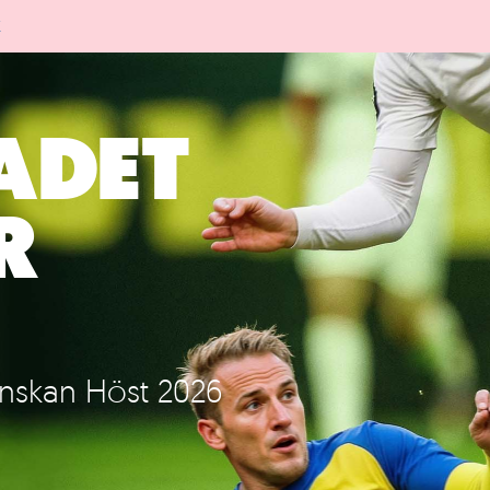
K
ADET
R
enskan Höst 2026