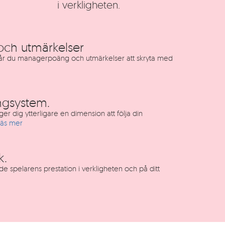
i verkligheten.
ch utmärkelser
 får du managerpoäng och utmärkelser att skryta med
gsystem.
r dig ytterligare en dimension att följa din
Läs mer
k.
både spelarens prestation i verkligheten och på ditt