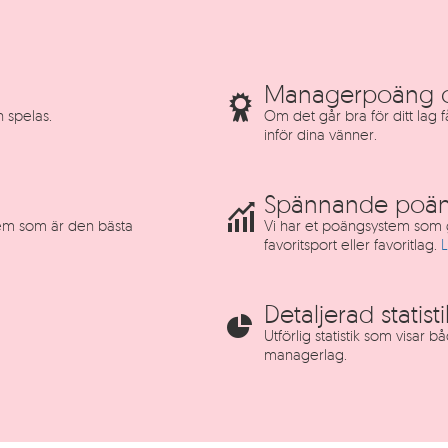
Managerpoäng o
n spelas.
Om det går bra för ditt lag
inför dina vänner.
Spännande poän
 vem som är den bästa
Vi har et poängsystem som ge
favoritsport eller favoritlag.
Detaljerad statisti
Utförlig statistik som visar 
managerlag.