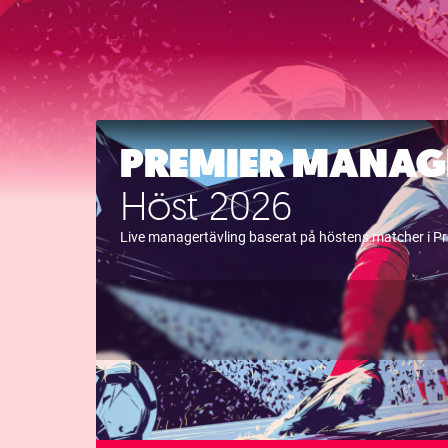
PREMIER MANAG
Höst 2026
Live managertävling baserat på höstens matcher i P