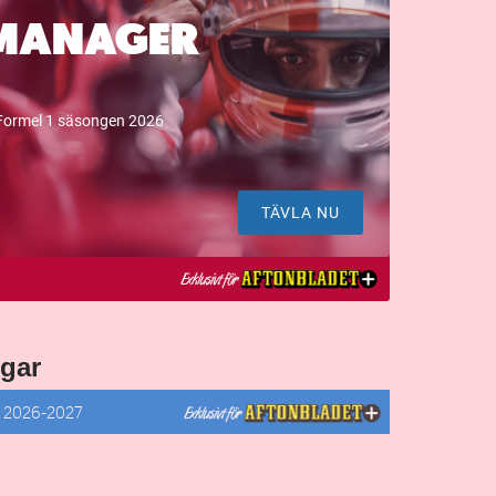
MANAGER
Formel 1 säsongen 2026
TÄVLA NU
gar
R
2026-2027