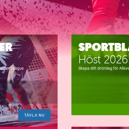
ER
SPORTBL
Höst 2026
remier League
Skapa ditt drömlag för Alls
TÄVLA NU