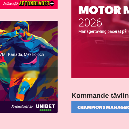
MOTOR 
2026
Managertävling baserat på 
-VM i Kanada, Mexiko och
Kommande tävlin
CHAMPIONS MANAGE