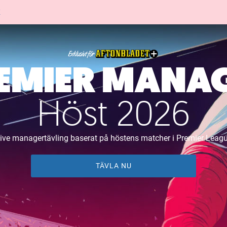
K
EMIER MANA
Höst 2026
ive managertävling baserat på höstens matcher i Premier Leag
TÄVLA NU