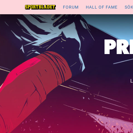
FORUM
HALL OF FAME
SÖ
PR
L