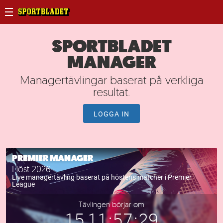
SPORTBLADET
MANAGER
Managertävlingar baserat på verkliga
resultat.
LOGGA IN
PREMIER MANAGER
Höst 2026
Live managertävling baserat på höstens matcher i Premier
League
Tävlingen börjar om
1
5
1
1
5
7
2
9