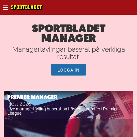
SPORTBLADET
MANAGER
Managertävlingar baserat på verkliga
resultat.
LOGGA IN
PREMIER MANAGER
Höst 2026
Live managertävling baserat på höstens matcher i Premier
League